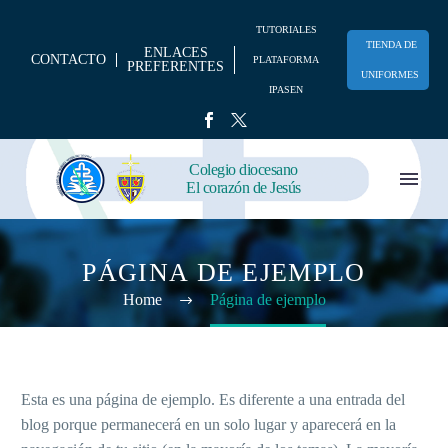
TUTORIALES
TIENDA DE
ENLACES
CONTACTO
PLATAFORMA
PREFERENTES
UNIFORMES
IPASEN
Colegio diocesano
El corazón de Jesús
PÁGINA DE EJEMPLO
Home
Página de ejemplo
Esta es una página de ejemplo. Es diferente a una entrada del
blog porque permanecerá en un solo lugar y aparecerá en la