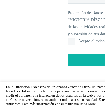
Protección de Dat
“VICTORIA DÍEZ” De S
de las actividades rea
y supresión de sus da
Acepto el aviso 
En la Fundación Diocesana de Enseñanza «Victoria Díez» utilizamos
la de los subdominios de la misma para analizar nuestros servicios 
medir el volumen y la interacción de los usuarios en la web y nos a
2025 © Fundación Diocesana de Enseñanza Victoria Díez de Sevilla
perfiles de navegación, respetando en todo caso su privacidad. Est
siguientes. Para más información consulta nuestra
Read More