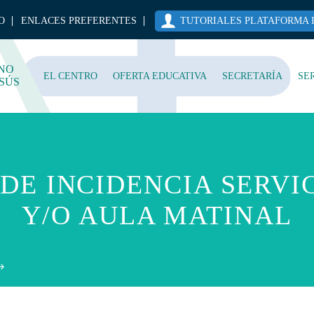
O
ENLACES PREFERENTES
TUTORIALES PLATAFORMA 
NO
EL CENTRO
OFERTA EDUCATIVA
SECRETARÍA
SE
SÚS
DE INCIDENCIA SERVI
Y/O AULA MATINAL
Comunicación de Incidencia Servicio de Comedor y/o Au